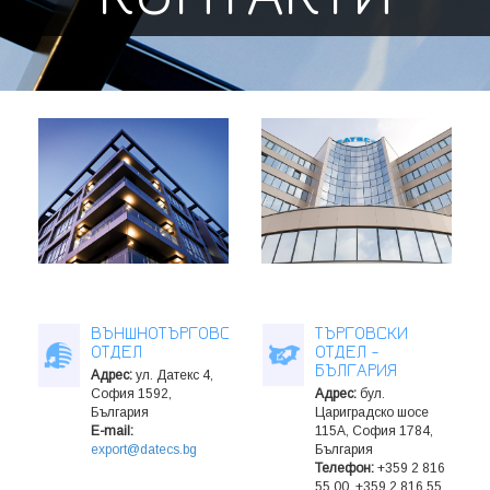
ВЪНШНОТЪРГОВСКИ
ТЪРГОВСКИ
ОТДЕЛ
ОТДЕЛ -
БЪЛГАРИЯ
Адрес:
ул. Датекс 4,
София 1592,
Адрес:
бул.
България
Цариградско шосе
E-mail:
115A, София 1784,
export@datecs.bg
България
Телeфон:
+359 2 816
55 00, +359 2 816 55