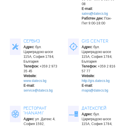
08
E-mail:
sales@datecs.bg
Работен ден:
Пон-
Пет 9:00-18:00
СЕРВИЗ
GIS CENTER
Адрес:
бул.
Адрес:
бул.
Цариградско шосе
Цариградско шосе
115A, София 1784,
115A, София 1784,
България
България
Телeфон:
+359 2 973
Телeфон:
+359 2 816
35 45
57 77
Website:
Website:
www.datecs.bg
http://gis.datecs.bg
E-mail:
E-mail:
service@datecs.bg
maps@datecs.bg
РЕСТОРАНТ
ДАТЕКСПЕЙ
'HANAMI'
Адрес:
бул.
Адрес:
ул. Датекс 4,
Цариградско шосе
София 1592,
115A, София 1784,