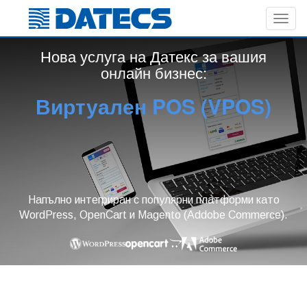
Toggl
navig
Нова услуга на Датекс за вашия
онлайн бизнес:
Виртуален POS (VPOS)
Напълно интегриран с популярни платформи като
WordPress, OpenCart и Magento (Addobe Commerce).