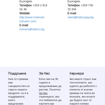
България
България
Телeфон:
+359 2 816
Телeфон:
+359 700
56 46
35 996
Website:
E-mail:
http://www.restorant-
sales@datecspay.bg
hanami.com/
E-mail:
hanami@datecs.bg
Поддръжка
За Нас
Кариера
Ние се стремим
Вече сме на 36
Ако имате страст към
към
години и
технологиите, ако
съвършенство не
продължаваме да
идеята да работите с
само в нашите
растем. Посетете
клиенти от всички
продукти, но и в
За Нас
краища на света ви
поддръжката,
страницата, ако
вълнува, ако искате
която
сте любопитни да
да бъдете част от
предлагаме.
научите как
нашето голямо